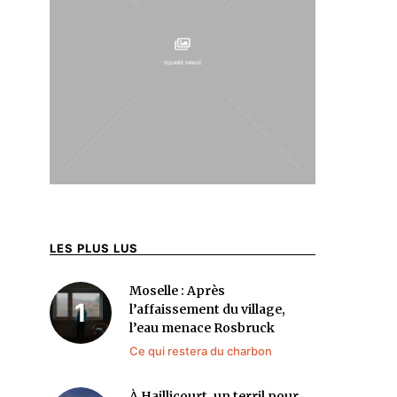
LES PLUS LUS
Moselle : Après
l’affaissement du village,
l’eau menace Rosbruck
Ce qui restera du charbon
À Haillicourt, un terril pour